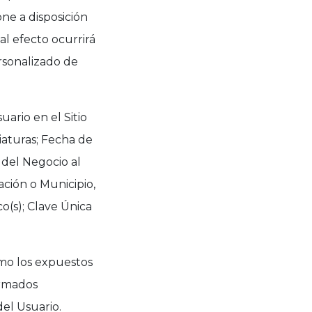
ne a disposición
al efecto ocurrirá
rsonalizado de
ario en el Sitio
iaturas; Fecha de
 del Negocio al
ación o Municipio,
co(s); Clave Única
omo los expuestos
ormados
el Usuario.