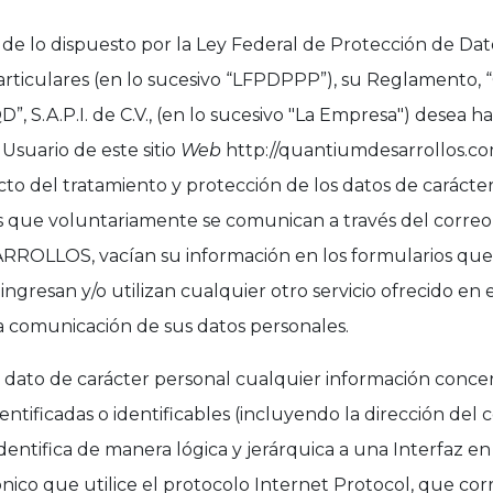
e lo dispuesto por la Ley Federal de Protección de Dat
Particulares (en lo sucesivo “LFPDPPP”), su Reglament
S.A.P.I. de C.V., (en lo sucesivo "La Empresa") desea h
Usuario de este sitio
Web
http://quantiumdesarrollos.com
cto del tratamiento y protección de los datos de carácte
s que voluntariamente se comunican a través del correo
OLLOS, vacían su información en los formularios que
ngresan y/o utilizan cualquier otro servicio ofrecido en e
la comunicación de sus datos personales.
 dato de carácter personal cualquier información conce
dentificadas o identificables (incluyendo la dirección del
entifica de manera lógica y jerárquica a una Interfaz en
rónico que utilice el protocolo Internet Protocol, que cor