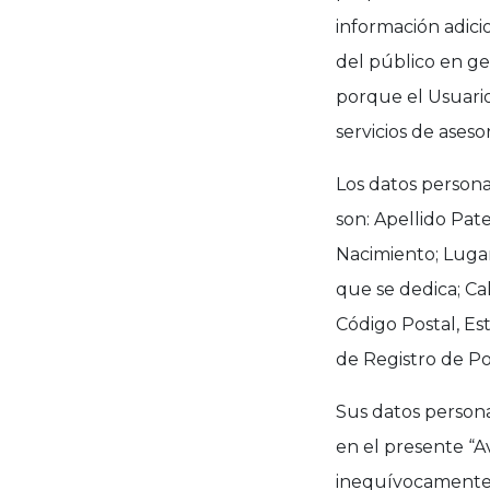
información adici
del público en ge
porque el Usuari
servicios de aseso
Los datos persona
son: Apellido Pat
Nacimiento; Lugar
que se dedica; Cal
Código Postal, Est
de Registro de Po
Sus datos persona
en el presente “A
inequívocamente d