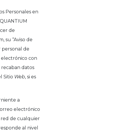
os Personales en
o, “QUANTIUM
acer de
, su “Aviso de
r personal de
 electrónico con
 recaban datos
l Sitio
Web
, si es
rniente a
 correo electrónico
 red de cualquier
responde al nivel