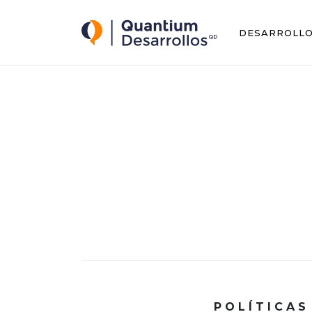
Quantium Desarrollos
DESARROLL
P O L Í T I C A S