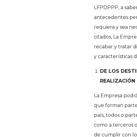
LFPDPPP, a saber, 
antecedentes pena
requiera y sea ne
citados, La Empres
recabar y tratar 
y características 
DE LOS DEST
REALIZACIÓN
La Empresa podrá t
que forman parte
país, todos o part
como a terceros q
de cumplir con lo