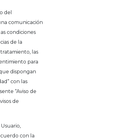
o del
á una comunicación
las condiciones
cias de la
 tratamiento, las
nsentimiento para
s que dispongan
dad” con las
esente “Aviso de
visos de
 Usuario,
acuerdo con la