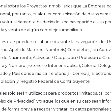
onal sobre los Proyectos Inmobiliarios que La Empresa po
neral, por tanto, cualquier comunicación de datos para t
o voluntariamente ha decidido una navegación o uso pe
ría y venta de algún complejo inmobiliario.
les que pueden recabarse durante la navegación del Usu
erno; Apellido Materno; Nombre(s) Completo(s) sin Abrev
 de Nacimiento; Actividad / Ocupación / Profesión o Giro
le y Número (Exterior e Interior si aplica), Colonia, Deleg
ado y País donde radica; Teléfono(s); Correo(s) Electróni
blación; y, Registro Federal de Contribuyente.
les sólo serán utilizados para propósitos limitados, tal c
viso de Privacidad” y/o aquellos que en su caso sean inf
e forma previa a recabar y tratar los datos personales d