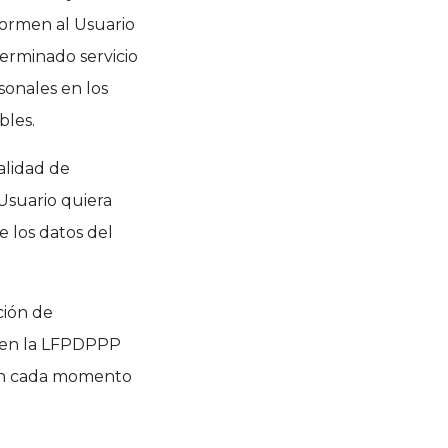
nformen al Usuario
terminado servicio
sonales en los
bles.
alidad de
 Usuario quiera
e los datos del
ción de
o en la LFPDPPP
 en cada momento