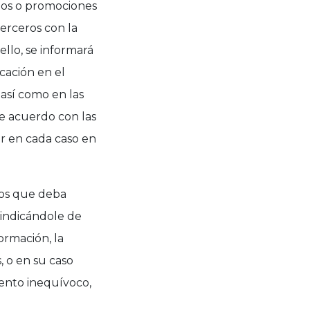
icios o promociones
erceros con la
ello, se informará
cación en el
 así como en las
de acuerdo con las
r en cada caso en
tos que deba
 indicándole de
ormación, la
, o en su caso
iento inequívoco,