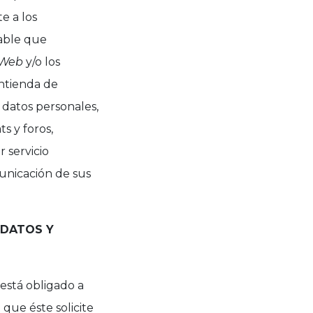
e a los
cable que
Web
y/o los
entienda de
n datos personales,
s y foros,
 servicio
unicación de sus
 DATOS Y
está obligado a
que éste solicite