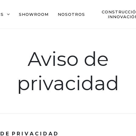
CONSTRUCCIÓ
OS
SHOWROOM
NOSOTROS
INNOVACIÓ
Aviso de
privacidad
 D E P R I V A C I D A D