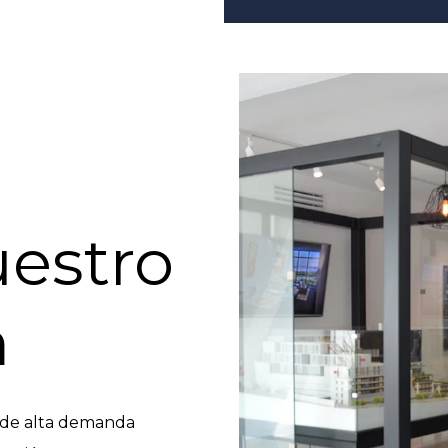
estro
m
 de alta demanda