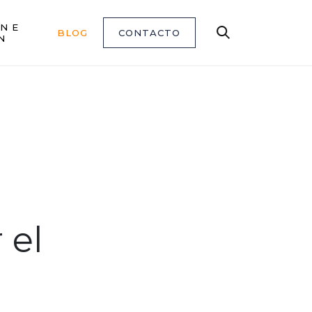
N E
BLOG
CONTACTO
Buscar
N
 el