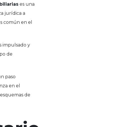
iliarias
es una
a jurídica a
ás común en el
s impulsado y
ipo de
un paso
nza en el
o esquemas de