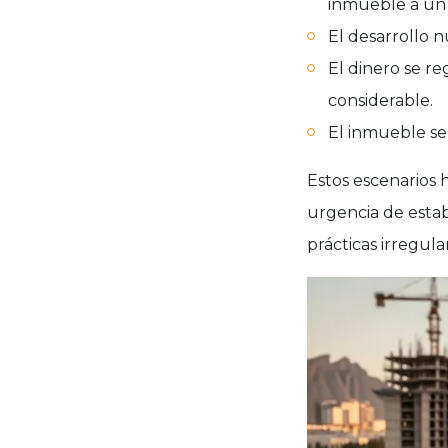
inmueble a un 
El desarrollo n
El dinero se r
considerable.
El inmueble se 
Estos escenarios 
urgencia de estab
prácticas irregula