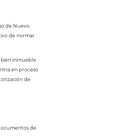
eso de Nuevo
etivo de normar
n bien inmueble
ntra en proceso
torización de
 documentos de