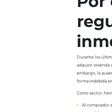
Por 
regu
inmo
Durante los últim
adquirir vivienda 
embargo, la ausen
forma indebida en
Como sector, hem
Al comprador s