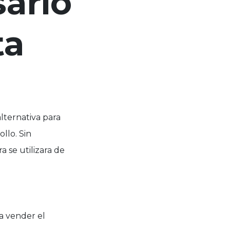
sario
ta
lternativa para
llo. Sin
 se utilizara de
a vender el