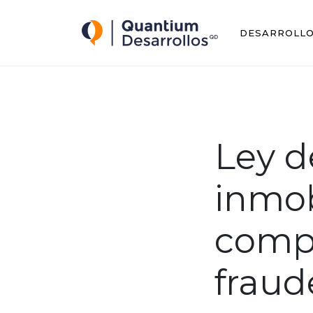
Quantium Desarrollos
DESARROLL
Ley d
inmob
compr
fraud