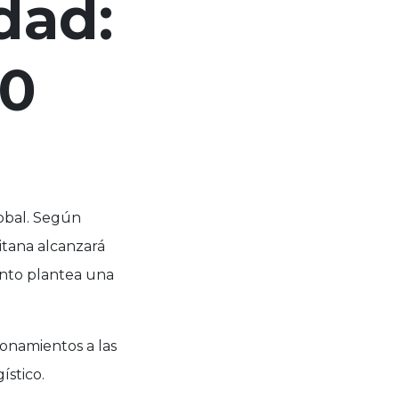
dad:
10
obal. Según
itana alcanzará
ento plantea una
ionamientos a las
ístico.