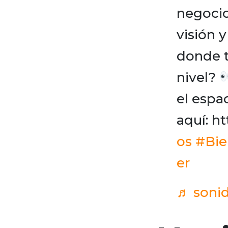
negocio
visión 
donde t
nivel?
el espa
aquí: ht
os
#Bie
er
♬ sonid