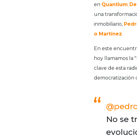
en
Quantium Des
una transformaci
inmobiliario,
Pedr
o Martínez
.
En este encuentro,
hoy llamamos la "
clave de esta radi
democratización d
@pedrod
No se tr
evoluci