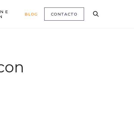
N E
BLOG
CONTACTO
Buscar
N
 con
l