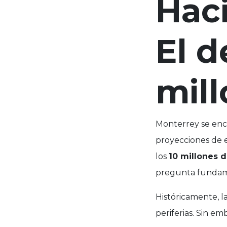
Hac
El d
mil
Monterrey se enc
proyecciones de
los
10 millones 
pregunta fundam
Históricamente, l
periferias. Sin em