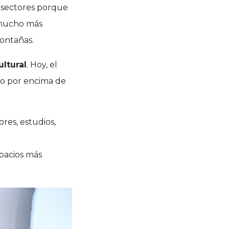
 sectores porque
 mucho más
montañas.
ltural
. Hoy, el
o por encima de
es, estudios,
pacios más