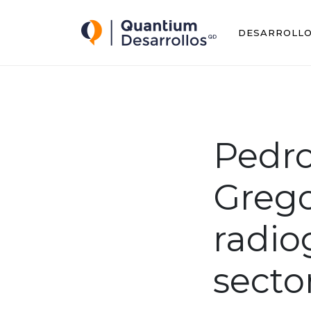
Quantium Desarrollos
DESARROLL
Pedro
Grego
radiog
secto