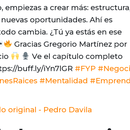
, empiezas a crear más: estructura
y nuevas oportunidades. Ahí es
odo cambia. ¿Tú ya estás en ese
Gracias Gregorio Martínez por
cio
Ve el capítulo completo
tps://buff.ly/iYn7lGR
#FYP
#Negoc
nesRaices
#Mentalidad
#Empren
o original - Pedro Davila