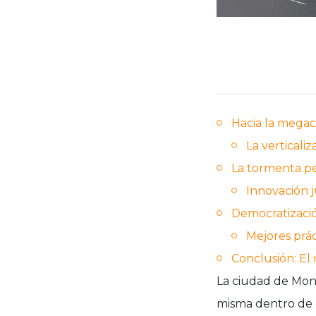
Hacia la megaci
La verticaliz
La tormenta pe
Innovación j
Democratización
Mejores prá
Conclusión: E
La ciudad de Mont
misma dentro de 