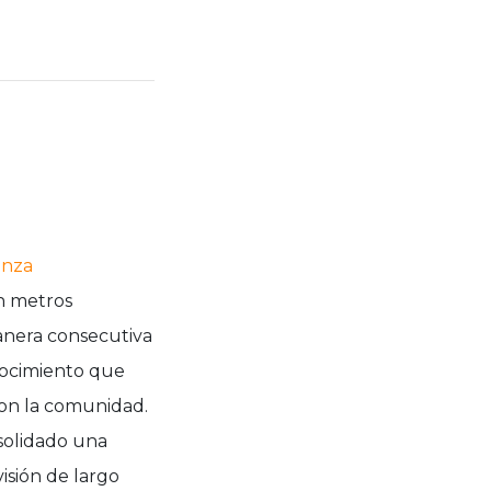
anza
n metros
anera consecutiva
nocimiento que
con la comunidad.
nsolidado una
isión de largo