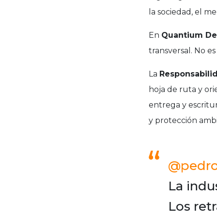
la sociedad, el m
En
Quantium Des
transversal. No es
La
Responsabilid
hoja de ruta y or
entrega y escritu
y protección ambi
@pedrod
La indu
Los ret