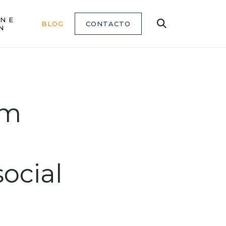
N E
BLOG
CONTACTO
Buscar
N
um
social