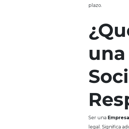
plazo.
¿Qué
una
Soc
Res
Ser una
Empresa
legal. Significa a