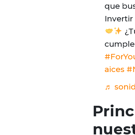
que bus
Inverti
¿Tú
cumplen
#ForYo
aices
#
♬ sonid
Princ
nues