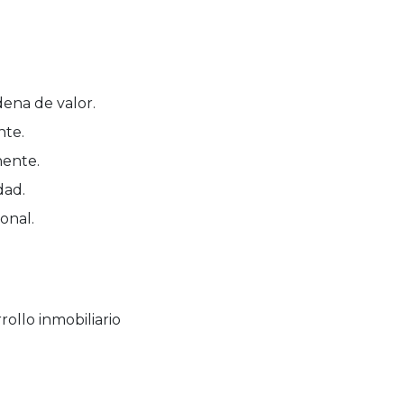
dena de valor.
nte.
nente.
dad.
onal.
ollo inmobiliario