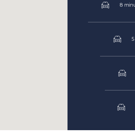
8 minu
5