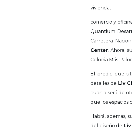
vivienda,
comercio y oficin
Quantium Desarro
Carretera Nacion
Center
. Ahora, 
Colonia Más Palom
El predio que ut
detalles de
Liv C
cuarto será de ofi
que los espacios 
Habrá, además, s
del diseño de
Li