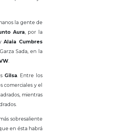
 manos la gente de
unto Aura
, por la
y
Alaia Cumbres
Garza Sada, en la
VW
.
os
Gilsa
. Entre los
s comerciales y el
cuadrados, mientras
drados.
más sobresaliente
que en ésta habrá