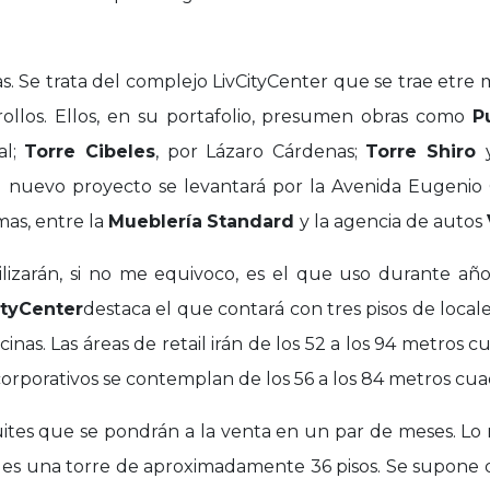
as. Se trata del complejo LivCityCenter que se trae etre
llos. Ellos, en su portafolio, presumen obras como
P
al;
Torre Cibeles
, por Lázaro Cárdenas;
Torre Shiro
su nuevo proyecto se levantará por la Avenida Eugenio 
as, entre la
Mueblería
Standard
y la agencia de autos
ilizarán, si no me equivoco, es el que uso durante añ
ityCenter
destaca el que contará con tres pisos de locale
cinas. Las áreas de retail irán de los 52 a los 94 metros 
corporativos se contemplan de los 56 a los 84 metros cua
uites que se pondrán a la venta en un par de meses. Lo 
v
es una torre de aproximadamente 36 pisos. Se supone 